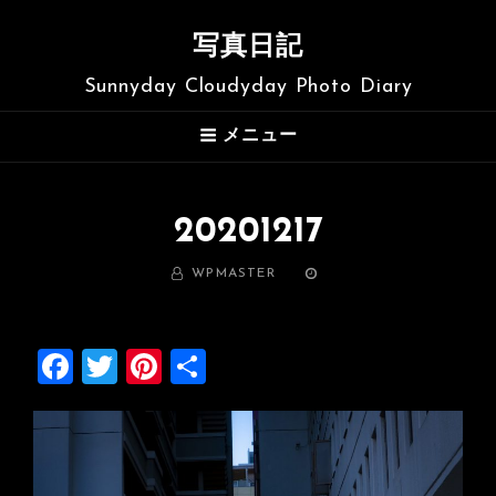
写真日記
Sunnyday Cloudyday Photo Diary
メニュー
20201217
BY
WPMASTER
投
稿
日:
F
T
Pi
共
a
wi
nt
有
ce
tt
er
b
er
es