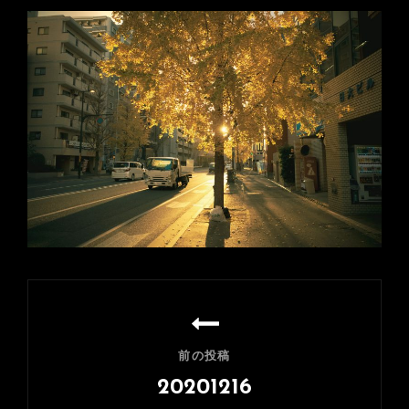
投
稿
ナ
前の投稿
ビ
20201216