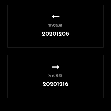
投
稿
ナ
前の投稿
ビ
20201208
ゲ
前
ー
の
シ
投
稿
ョ
ン
次の投稿
20201216
次
の
投