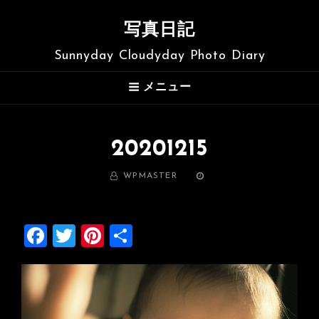
写真日記
Sunnyday Cloudyday Photo Diary
メニュー
20201215
BY
WPMASTER
投
稿
日:
F
T
Pi
共
a
wi
nt
有
ce
tt
er
b
er
es